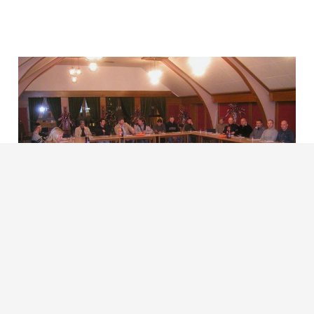
I samarbeid med Jotun dekorativ er det blitt
avholdt kurs i materiallære for ansatte som
arbeider i NST Byggservice as.