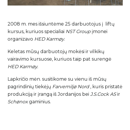
2008 m. mes išsiuntėme 25 darbuotojus į liftų
kursus, kuriuos specialiai
NST Group
įmonei
organizavo
HED Karmøy
.
Keletas mūsų darbuotojų mokėsi ir vilkikų
vairavimo kursuose, kuriuos taip pat surengė
HED Karmøy.
Lapkričio mėn. susitikome su vienu iš mūsų
pagrindinių tiekėjų
Farvemiljø Nord
, kuris pristatė
produkciją ir įrangą iš Jordanijos bei
J.S.Cock AS
ir
Schønox
gaminius.