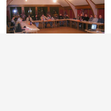
Bendradarbiaujant su
Jotun dekorativ
, buvo
surengti medžiagotyros kursai
NST Byggservice
as
darbuotojams. Šiek tiek anksčiau 35 įmonės
darbuotojai dalyvavo specialiuose kursuose,
kuriuose įgavo teorinių ir praktinių žinių, kaip
saugiai dirbti su žmones keliančiais liftais.