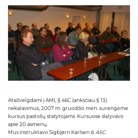
Atsižvelgdami į AML § 46C (anksčiau § 13)
reikalavimus, 2007 m. gruodžio mėn. surengėme
kursus pastolių statytojams. Kursuose dalyvavo
apie 20 asmenų.
Mus instruktavo Sigbjørn Karlsen iš
ASC
.