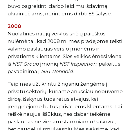
buvo pagreitinti darbo leidimų išdavimą
ukrainiečiams, norintiems dirbti ES šalyse.
2008
Nuolatinės naujų veiklos sričių paieškos
nulėmė tai, kad 2008 m. mes pradėjome teikti
valymo paslaugas verslo įmonėms ir
privatiems klientams. Šios veiklos ėmėsi viena
iš
NST Group
įmonių
NST Inspection
, pakeitusi
pavadinimą į
NST Renhold
.
Taip mes užtikrintu žingsniu žengėme į
privatų sektorių, kuriame anksčiau nebuvome
dirbę, išskyrus tuos retus atvejus, kai
įrenginėjome butus privatiems klientams. Tai
reiškė naujus iššūkius, nes dabar teikėme
paslaugas ne vienam stambiam užsakovui,
bet daugeliui smulkesnių. Mes sieksime, kad