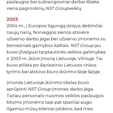
paslaugos bei subrangoviniai darbai išlieka
viena pagrindinių
NST Group
veiklų.
2003
2004 m., į Europos Sąjungą įstojus dešimčiai
naujų narių, Norvegijos sienos atsivėrė
užsienio darbo jėgai bei užsienio įmonėms su
žemesniais gamybos kaštais.
NST Group
jau
buvo įžvelgusi tarptautinės veiklos galimybes
ir 2003 m. įkūrė įmonę Lietuvoje, Vilniuje. Tai
buvo atlikta po išankstinio Lietuvos rinkos
tyrimo bei atstovo biuro įkūrimo šioje šalyje.
Įmonės Lietuvoje įkūrimo tikslas buvo
aprūpinti
NST Group
įmones darbo jėga.
Tačiau personalo nuomos veiklos paslaugos
kitoms įmonėms taip pat sparčiai augo.
Ilgainiui mūsų klientai įsitikino, kad mes