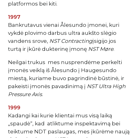
platformos bei kiti.
1997
Bankrutavus vienai Ålesundo įmonei, kuri
vykdė plovimo darbus ultra aukšto slėgio
vandens srove,
NST Contracting
įsigijo jos
turtą ir įkūrė dukterinę įmonę
NST Møre
.
Neilgai trukus mes nusprendėme perkelti
įmonės veiklą iš Ålesundo į Haugesundo
miestą, kuriame buvo pagrindinė būstinė, ir
pakeisti įmonės pavadinimą į
NST
Ultra High
Pressure Axis
.
1999
Kadangi kai kurie klientai mus visą laiką
„spaudė“, kad atliktume inspektavimą bei
teiktume NDT paslaugas, mes įkūrėme naują