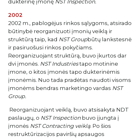
dukterinę įmonę
NST Inspection.
2002
2002 m., pablogėjus rinkos sąlygoms, atsirado
būtinybė reorganizuoti įmonių veiklą ir
struktūrą taip, kad
NST Group
būtų lankstesnė
ir pasiruošusi rinkos pokyčiams.
Reorganizuojant struktūrą, buvo įkurtos dar
dvi įmonės.
NST Industries
tapo motinine
įmone, o kitos įmonės tapo dukterinėmis
įmonėmis. Nuo tada pradėtas naudoti visoms
įmonėms bendras marketingo vardas
NST
Group.
Reorganizuojant veiklą, buvo atsisakyta NDT
paslaugų, o
NST Inspection
buvo įjungta į
įmonės
NST Contracting veiklą
. Po šios
restruktūrizacijos paviršių apsaugos