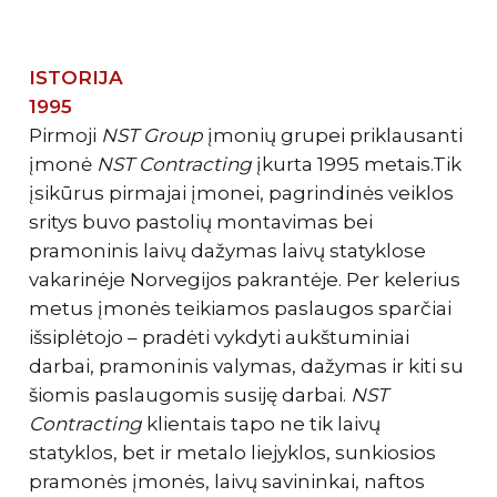
ISTORIJA
1995
Pirmoji
NST Group
įmonių grupei priklausanti
įmonė
NST Contracting
įkurta 1995 metais.Tik
įsikūrus pirmajai įmonei, pagrindinės veiklos
sritys buvo pastolių montavimas bei
pramoninis laivų dažymas laivų statyklose
vakarinėje Norvegijos pakrantėje. Per kelerius
metus įmonės teikiamos paslaugos sparčiai
išsiplėtojo – pradėti vykdyti aukštuminiai
darbai, pramoninis valymas, dažymas ir kiti su
šiomis paslaugomis susiję darbai.
NST
Contracting
klientais tapo ne tik laivų
statyklos, bet ir metalo liejyklos, sunkiosios
pramonės įmonės, laivų savininkai, naftos