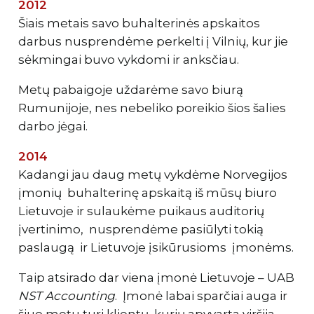
2012
Šiais metais savo buhalterinės apskaitos
darbus nusprendėme perkelti į Vilnių, kur jie
sėkmingai buvo vykdomi ir anksčiau.
Metų pabaigoje uždarėme savo biurą
Rumunijoje, nes nebeliko poreikio šios šalies
darbo jėgai.
2014
Kadangi jau daug metų vykdėme Norvegijos
įmonių buhalterinę apskaitą iš mūsų biuro
Lietuvoje ir sulaukėme puikaus auditorių
įvertinimo, nusprendėme pasiūlyti tokią
paslaugą ir Lietuvoje įsikūrusioms įmonėms.
Taip atsirado dar viena įmonė Lietuvoje – UAB
NST Accounting
. Įmonė labai sparčiai auga ir