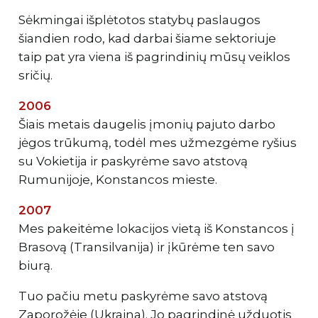
Sėkmingai išplėtotos statybų paslaugos
šiandien rodo, kad darbai šiame sektoriuje
taip pat yra viena iš pagrindinių mūsų veiklos
sričių.
2006
Šiais metais daugelis įmonių pajuto darbo
jėgos trūkumą, todėl mes užmezgėme ryšius
su Vokietija ir paskyrėme savo atstovą
Rumunijoje, Konstancos mieste.
2007
Mes pakeitėme lokacijos vietą iš Konstancos į
Brasovą (Transilvanija) ir įkūrėme ten savo
biurą.
Tuo pačiu metu paskyrėme savo atstovą
Zaporožėje (Ukraina). Jo pagrindinė užduotis