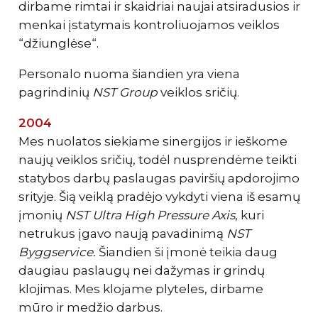
dirbame rimtai ir skaidriai naujai atsiradusios ir
menkai įstatymais kontroliuojamos veiklos
“džiunglėse“.
Personalo nuoma šiandien yra viena
pagrindinių
NST Group
veiklos sričių.
2004
Mes nuolatos siekiame sinergijos ir ieškome
naujų veiklos sričių, todėl nusprendėme teikti
statybos darbų paslaugas paviršių apdorojimo
srityje. Šią veiklą pradėjo vykdyti viena iš esamų
įmonių
NST Ultra High Pressure Axis
, kuri
netrukus įgavo naują pavadinimą
NST
Byggservice.
Šiandien ši įmonė teikia daug
daugiau paslaugų nei dažymas ir grindų
klojimas. Mes klojame plyteles, dirbame
mūro ir medžio darbus.