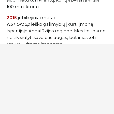
šiuo metu turi klientų, kurių apyvarta viršija
100 mln. kronų.
2015
jubiliejiniai metai
NST Group
ieško galimybių įkurti įmonę
Ispanijoje Andalūzijos regione. Mes ketiname
ne tik siūlyti savo paslaugas, bet ir ieškoti
resursų kitoms įmonėms.
2016
Mes pradėjome savo reikmėms importuoti
plyteles ir įvairias statybines prekes, kurias
ateityje ketiname pasiūlyti ir kitiems rinkos
dalyviams.