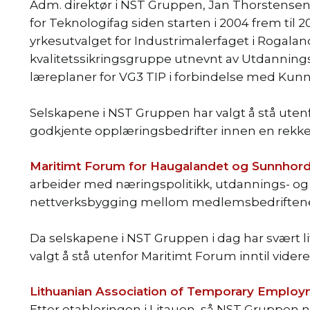
Adm. direktør i NST Gruppen, Jan Thorstensen
for Teknologifag siden starten i 2004 frem ti
yrkesutvalget for Industrimalerfaget i Rogaland f
kvalitetssikringsgruppe utnevnt av Utdannings
læreplaner for VG3 TIP i forbindelse med Kunn
Selskapene i NST Gruppen har valgt å stå utenf
godkjente opplæringsbedrifter innen en rekke
Maritimt Forum for Haugalandet og Sunnhord
arbeider med næringspolitikk, utdannings- 
nettverksbygging mellom medlemsbedriftene 
Da selskapene i NST Gruppen i dag har svært lit
valgt å stå utenfor Maritimt Forum inntil videre
Lithuanian Association of Temporary Emplo
Etter etableringen i Litauen, så NST Gruppen n