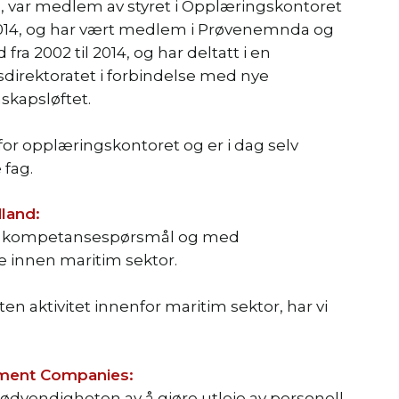
, var medlem av styret i Opplæringskontoret
l 2014, og har vært medlem i Prøvenemnda og
ra 2002 til 2014, og har deltatt i en
direktoratet i forbindelse med nye
skapsløftet.
or opplæringskontoret og er i dag selv
 fag.
land:
og kompetansespørsmål og med
innen maritim sektor.
en aktivitet innenfor maritim sektor, har vi
yment Companies:
ødvendigheten av å gjøre utleie av personell